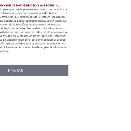
ECCIÓN DE DATOS DE DELVY ASESORES, S.L.
edio para que pueda ponerse en contacto con nosotros y
 información, así como enviarle nuestro boletín
formativas que puedan ser de su interés, incluso por
de aceptar la casilla correspondiente. Legitimación: Su
cución de la relación precontractual o contractual
és legítimo de Delvy. Destinatarios: La información
partida con nuestra base de datos de almacenamiento
s ayudan en la prestación de los servicios. Derechos:
to en cualquier momento, así como solicitar el acceso,
esión, y/o portabilidad de sus datos en la dirección de
es. Información Adicional: Puede ampliar la información
ivacidad
.
ENVIAR