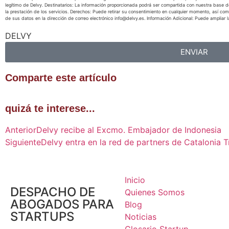
legítimo de Delvy. Destinatarios: La información proporcionada podrá ser compartida con nuestra bas
la prestación de los servicios. Derechos: Puede retirar su consentimiento en cualquier momento, así como s
de sus datos en la dirección de correo electrónico info@delvy.es. Información Adicional: Puede ampliar 
DELVY
ENVIAR
Comparte este artículo
quizá te interese...
Anterior
Delvy recibe al Excmo. Embajador de Indonesia
Siguiente
Delvy entra en la red de partners de Catalonia 
Inicio
DESPACHO DE
Quienes Somos
ABOGADOS PARA
Blog
STARTUPS
Noticias
Glosario Startup