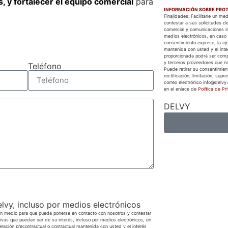
, y fortalecer el equipo comercial
para
INFORMACIÓN SOBRE PROT
Finalidades: Facilitarle un m
contestar a sus solicitudes de
comercial y comunicaciones in
medios electrónicos, en caso 
consentimiento expreso, la eje
mantenida con usted y el inter
proporcionada podrá ser com
y terceros proveedores que no
Teléfono
Puede retirar su consentimien
rectificación, limitación, supr
correo electrónico info@delvy.
en el enlace de
Política de Pr
DELVY
elvy, incluso por medios electrónicos
e un medio para que pueda ponerse en contacto con nosotros y contestar
ivas que puedan ser de su interés, incluso por medios electrónicos, en
relación precontractual o contractual mantenida con usted y el interés