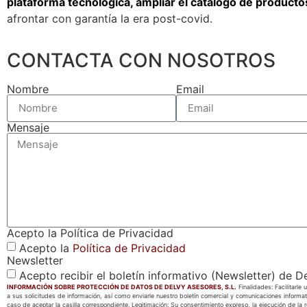
plataforma tecnológica, ampliar el catálogo de productos
afrontar con garantía la era post-covid.
CONTACTA CON NOSOTROS
Nombre
Email
Mensaje
Acepto la Política de Privacidad
Acepto la
Política de Privacidad
Newsletter
Acepto recibir el boletín informativo (Newsletter) de D
INFORMACIÓN SOBRE PROTECCIÓN DE DATOS DE DELVY ASESORES, S.L.
Finalidades: Facilitarl
a sus solicitudes de información, así como enviarle nuestro boletín comercial y comunicaciones informat
caso de aceptar la casilla correspondiente. Legitimación: Su consentimiento expreso, la ejecución de la 