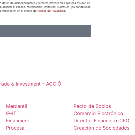
e de datos de almacenamiento y terceros proveedores que nos ayudan en
olicitar el acceso, rectificación, limitación, supresión, y/o portabilidad
la información en el enlace de
Política de Privacidad
.
Trade & Investment – ACCIÓ
Mercantil
Pacto de Socios
IP-IT
Comercio Electrónico
Financiero
Director Financiero-CFO
Procesal
Creación de Sociedades