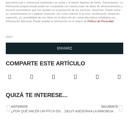
precontractual o contractual mantenida con usted y el interés legítimo de Delvy. Destinatarios: La
información proporcionada podrá ser compartida con nuestra base de datos de almacenamiento y
terceros proveedores que nos ayudan en la prestación de los servicios. Derechos: Puede retirar
su consentimiento en cualquier momento, así como solicitar el acceso, rectificación, limitación,
supresión, y/o portabilidad de sus datos en la dirección de correo electrónico info@delvy.es.
Información Adicional: Puede ampliar la información en el enlace de
Política de Privacidad
.
DELVY
ENVIAR
COMPARTE ESTE ARTÍCULO
QUIZÁ TE INTERESE...
ANTERIOR
SIGUIENTE
¿POR QUÉ HACER UN PITCH EN LA CEOTALK?
DELVY ASESORA A LA INMOBILIARIA DIGITAL CLIVENTA EN SU RONDA DE FINANCIACIÓN DE 375.000€