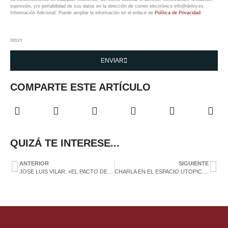
supresión, y/o portabilidad de sus datos en la dirección de correo electrónico info@delvy.es.
Información Adicional: Puede ampliar la información en el enlace de
Política de Privacidad
.
DELVY
ENVIAR
COMPARTE ESTE ARTÍCULO
QUIZÁ TE INTERESE...
ANTERIOR
SIGUIENTE
JOSE LUIS VILAR: «EL PACTO DE SOCIOS DEBE SER COMO UN MANUAL DE RESOLUCIÓN DE CONFLICTOS»
CHARLA EN EL ESPACIO UTOPIC_US SOBRE PACTO DE SOCIOS