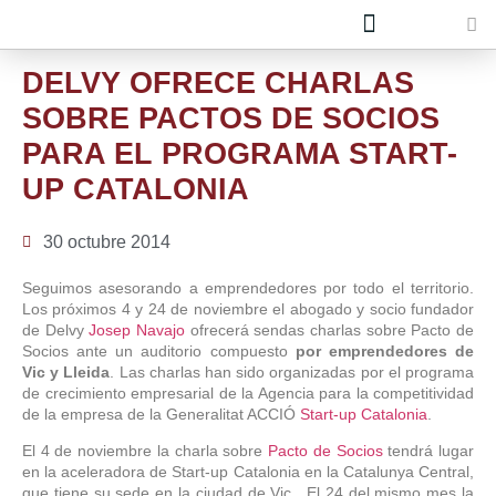
Quiénes Somos
Únete al equipo
DELVY OFRECE CHARLAS
SOBRE PACTOS DE SOCIOS
PARA EL PROGRAMA START-
UP CATALONIA
30 octubre 2014
Seguimos asesorando a emprendedores por todo el territorio.
Los próximos 4 y 24 de noviembre el abogado y socio fundador
de Delvy
Josep Navajo
ofrecerá sendas charlas sobre Pacto de
Socios ante un auditorio compuesto
por emprendedores de
Vic y Lleida
. Las charlas han sido organizadas por el programa
de crecimiento empresarial de la Agencia para la competitividad
de la empresa de la Generalitat ACCIÓ
Start-up Catalonia
.
El 4 de noviembre la charla sobre
Pacto de Socios
tendrá lugar
en la aceleradora de Start-up Catalonia en la Catalunya Central,
que tiene su sede en la ciudad de Vic. El 24 del mismo mes la