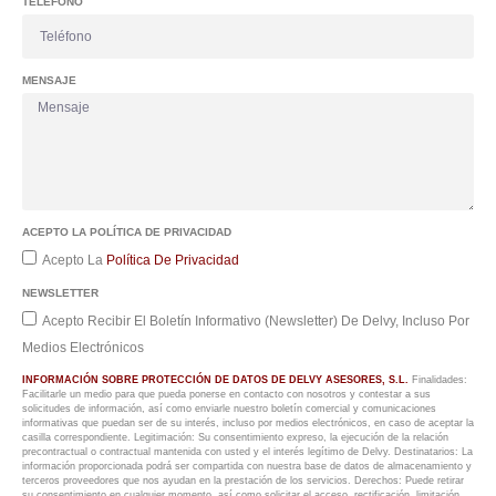
TELÉFONO
MENSAJE
ACEPTO LA POLÍTICA DE PRIVACIDAD
Acepto La
Política De Privacidad
NEWSLETTER
Acepto Recibir El Boletín Informativo (Newsletter) De Delvy, Incluso Por
Medios Electrónicos
INFORMACIÓN SOBRE PROTECCIÓN DE DATOS DE DELVY ASESORES, S.L.
Finalidades:
Facilitarle un medio para que pueda ponerse en contacto con nosotros y contestar a sus
solicitudes de información, así como enviarle nuestro boletín comercial y comunicaciones
informativas que puedan ser de su interés, incluso por medios electrónicos, en caso de aceptar la
casilla correspondiente. Legitimación: Su consentimiento expreso, la ejecución de la relación
precontractual o contractual mantenida con usted y el interés legítimo de Delvy. Destinatarios: La
información proporcionada podrá ser compartida con nuestra base de datos de almacenamiento y
terceros proveedores que nos ayudan en la prestación de los servicios. Derechos: Puede retirar
su consentimiento en cualquier momento, así como solicitar el acceso, rectificación, limitación,