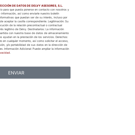
ECCIÓN DE DATOS DE DELVY ASESORES, S.L.
edio para que pueda ponerse en contacto con nosotros y
 información, así como enviarle nuestro boletín
formativas que puedan ser de su interés, incluso por
de aceptar la casilla correspondiente. Legitimación: Su
cución de la relación precontractual o contractual
és legítimo de Delvy. Destinatarios: La información
partida con nuestra base de datos de almacenamiento
s ayudan en la prestación de los servicios. Derechos:
to en cualquier momento, así como solicitar el acceso,
esión, y/o portabilidad de sus datos en la dirección de
es. Información Adicional: Puede ampliar la información
ivacidad
.
ENVIAR