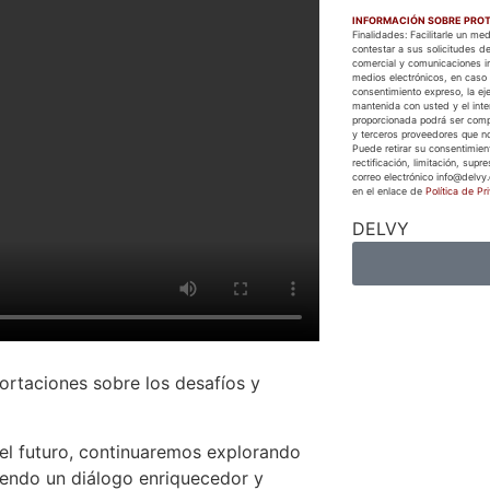
INFORMACIÓN SOBRE PROT
Finalidades: Facilitarle un m
contestar a sus solicitudes de
comercial y comunicaciones in
medios electrónicos, en caso 
consentimiento expreso, la eje
mantenida con usted y el inter
proporcionada podrá ser com
y terceros proveedores que no
Puede retirar su consentimien
rectificación, limitación, supr
correo electrónico info@delvy.
en el enlace de
Política de Pr
DELVY
ortaciones sobre los desafíos y
el futuro, continuaremos explorando
iendo un diálogo enriquecedor y