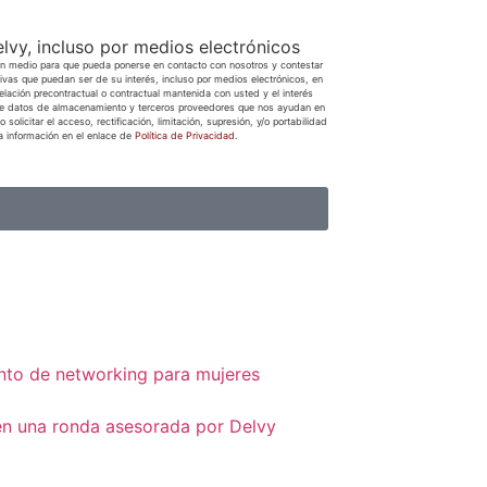
elvy, incluso por medios electrónicos
e un medio para que pueda ponerse en contacto con nosotros y contestar
ivas que puedan ser de su interés, incluso por medios electrónicos, en
relación precontractual o contractual mantenida con usted y el interés
e de datos de almacenamiento y terceros proveedores que nos ayudan en
olicitar el acceso, rectificación, limitación, supresión, y/o portabilidad
la información en el enlace de
Política de Privacidad
.
ento de networking para mujeres
en una ronda asesorada por Delvy