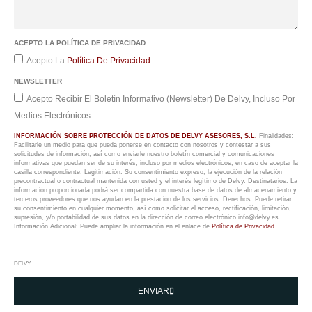
ACEPTO LA POLÍTICA DE PRIVACIDAD
Acepto La
Política De Privacidad
NEWSLETTER
Acepto Recibir El Boletín Informativo (Newsletter) De Delvy, Incluso Por
Medios Electrónicos
INFORMACIÓN SOBRE PROTECCIÓN DE DATOS DE DELVY ASESORES, S.L.
Finalidades:
Facilitarle un medio para que pueda ponerse en contacto con nosotros y contestar a sus
solicitudes de información, así como enviarle nuestro boletín comercial y comunicaciones
informativas que puedan ser de su interés, incluso por medios electrónicos, en caso de aceptar la
casilla correspondiente. Legitimación: Su consentimiento expreso, la ejecución de la relación
precontractual o contractual mantenida con usted y el interés legítimo de Delvy. Destinatarios: La
información proporcionada podrá ser compartida con nuestra base de datos de almacenamiento y
terceros proveedores que nos ayudan en la prestación de los servicios. Derechos: Puede retirar
su consentimiento en cualquier momento, así como solicitar el acceso, rectificación, limitación,
supresión, y/o portabilidad de sus datos en la dirección de correo electrónico info@delvy.es.
Información Adicional: Puede ampliar la información en el enlace de
Política de Privacidad
.
DELVY
ENVIAR