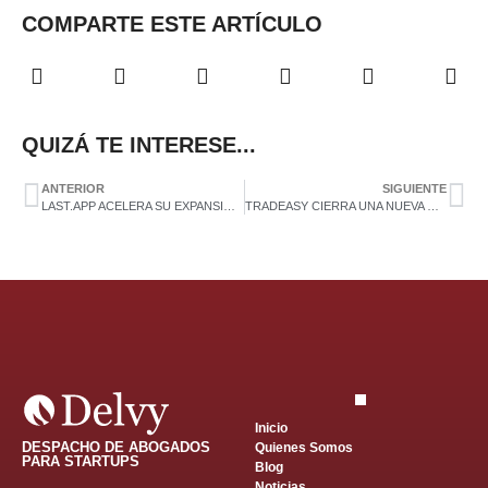
COMPARTE ESTE ARTÍCULO
QUIZÁ TE INTERESE...
ANTERIOR
SIGUIENTE
LAST.APP ACELERA SU EXPANSIÓN EUROPEA CON UNA INYECCIÓN DE 5 MILLONES DE EUROS
TRADEASY CIERRA UNA NUEVA RONDA DE INVERSIÓN DE 482.000€ ASESORADA POR DELVY
Inicio
DESPACHO DE ABOGADOS
Quienes Somos
PARA STARTUPS
Blog
Noticias