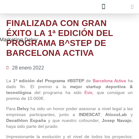
Quiénes Somos
Únete al equipo
FINALIZADA CON GRAN
ÉXITO LA 1ª EDICIÓN DEL
PROGRAMA B^STEP DE
BARCELONA ACTIVA
28 enero 2022
La
1ª edición del Programa #BSTEP
de
Barcelona Activa
ha
dado fin. El premio a la
mejor startup deportiva &
tecnológica
del programa ha sido
Evix,
que consigue un
premio de 10.000€.
Para
Delvy
ha sido un honor poder asesorar a nivel legal a las
empresas participantes, junto a
INDESCAT
,
AticcoLab
y
Decathlon España
y que nuestro cofounder,
Josep Navajo
,
haya sido parte del jurado.
Impresionante la evolución y el nivel de todos los proyectos: