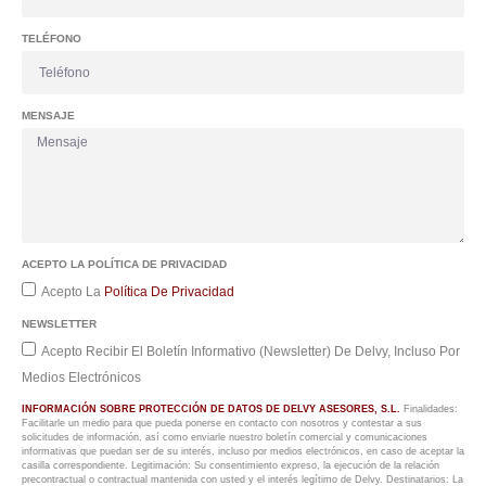
TELÉFONO
MENSAJE
ACEPTO LA POLÍTICA DE PRIVACIDAD
Acepto La
Política De Privacidad
NEWSLETTER
Acepto Recibir El Boletín Informativo (Newsletter) De Delvy, Incluso Por
Medios Electrónicos
INFORMACIÓN SOBRE PROTECCIÓN DE DATOS DE DELVY ASESORES, S.L.
Finalidades:
Facilitarle un medio para que pueda ponerse en contacto con nosotros y contestar a sus
solicitudes de información, así como enviarle nuestro boletín comercial y comunicaciones
informativas que puedan ser de su interés, incluso por medios electrónicos, en caso de aceptar la
casilla correspondiente. Legitimación: Su consentimiento expreso, la ejecución de la relación
precontractual o contractual mantenida con usted y el interés legítimo de Delvy. Destinatarios: La