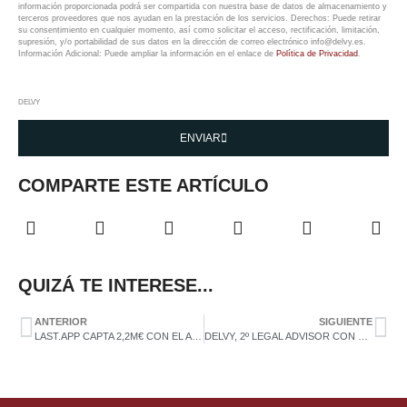
información proporcionada podrá ser compartida con nuestra base de datos de almacenamiento y
terceros proveedores que nos ayudan en la prestación de los servicios. Derechos: Puede retirar
su consentimiento en cualquier momento, así como solicitar el acceso, rectificación, limitación,
supresión, y/o portabilidad de sus datos en la dirección de correo electrónico info@delvy.es.
Información Adicional: Puede ampliar la información en el enlace de
Política de Privacidad
.
DELVY
ENVIAR
COMPARTE ESTE ARTÍCULO
QUIZÁ TE INTERESE...
ANTERIOR
SIGUIENTE
LAST.APP CAPTA 2,2M€ CON EL ASESORAMIENTO DE DELVY
DELVY, 2º LEGAL ADVISOR CON MÁS PARTICIPACIÓN EN INVERSIONES VENTURE CAPITAL DE 2021